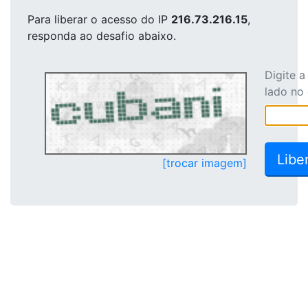
Para liberar o acesso
do IP
216.73.216.15
,
responda ao desafio abaixo.
Digite 
lado no
[trocar imagem]