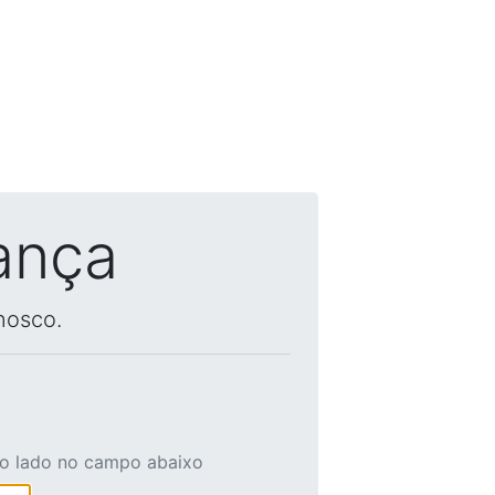
ança
nosco.
ao lado no campo abaixo