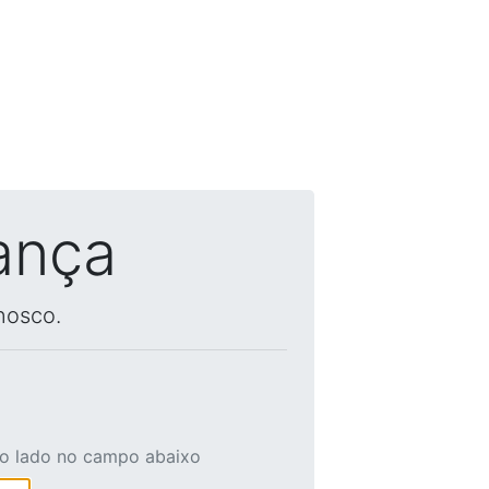
ança
nosco.
ao lado no campo abaixo