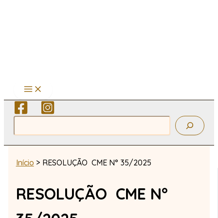
Ir
para
o
conteúdo
Pesquisar
Início
RESOLUÇÃO CME N° 35/2025
RESOLUÇÃO CME N°