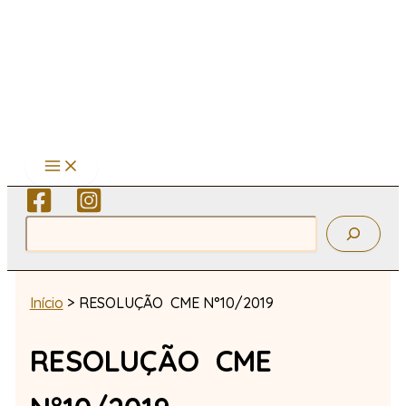
Ir
para
o
conteúdo
Pesquisar
Início
RESOLUÇÃO CME N°10/2019
RESOLUÇÃO CME