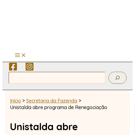
Ir
para
o
conteúdo
Pesquisar
Início
Secretaria da Fazenda
Unistalda abre programa de Renegociação
Unistalda abre