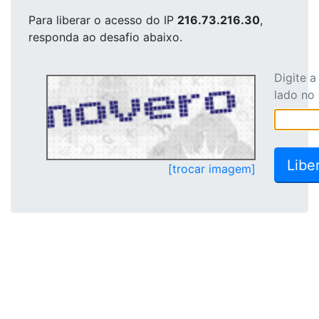
Para liberar o acesso
do IP
216.73.216.30
,
responda ao desafio abaixo.
Digite 
lado no
[trocar imagem]